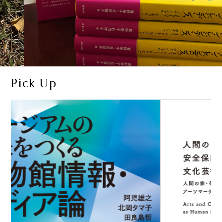
01
02
03
Pick Up