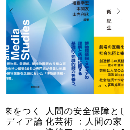
01
02
03
く
人間の安全保障としての文
論
化芸術 ：人間の家・その創
芸