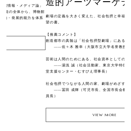
造的アーツマーケティング
の
論」
ト
物館
劇場の定義を大きく変えた、社会包摂と幸福経営のレジェンド待
体系
望の書。
【推薦コメント】
創造都市の真髄は「社会包摂型劇場」にある。
――佐々木 雅幸（大阪市立大学名誉教授）
芸術は人間のためにある、社会資本としての文化芸術。
――湯浅 誠（社会活動家、東京大学特任教授、全国こども食
堂支援センター・むすびえ理事長）
社会包摂でつながる人間の家、劇場がめざすものとは。
――冨田 成輝（可児市長、全国市長会都市税制調査委員会委
員長）
VIEW MORE