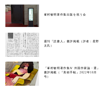
峯村敏明著作集出版を祝う会
週刊『読書人』書評掲載（評者：星野
太氏）
『峯村敏明著作集Ⅳ 外国作家論・選』
書評掲載（『美術手帖』2022年10月
号）