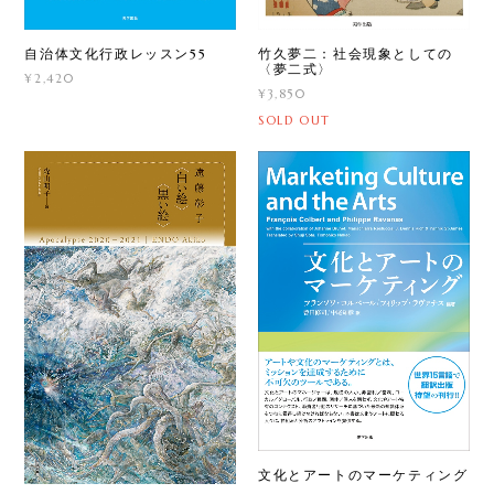
竹久夢二：社会現象としての
自治体文化行政レッスン55
〈夢二式〉
¥2,420
¥3,850
SOLD OUT
文化とアートのマーケティング