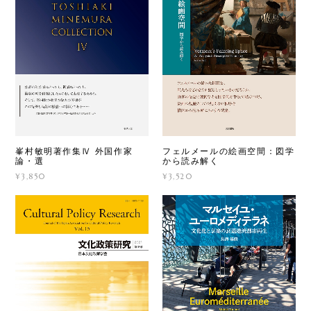
フェルメールの絵画空間：図学
峯村敏明著作集Ⅳ 外国作家
から読み解く
論・選
¥3,520
¥3,850