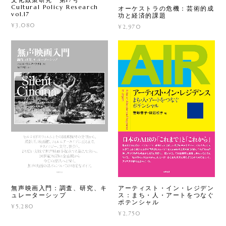
Cultural Policy Research
オーケストラの危機：芸術的成
vol.17
功と経済的課題
¥3,080
¥2,970
無声映画入門：調査、研究、キ
アーティスト・イン・レジデン
ュレーターシップ
ス：まち・人・アートをつなぐ
ポテンシャル
¥5,280
¥2,750