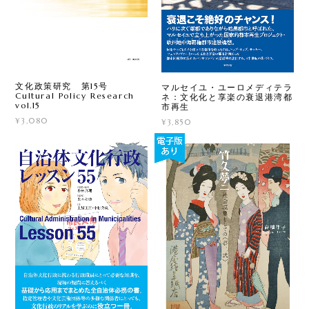
文化政策研究 第15号
マルセイユ・ユーロメディテラ
Cultural Policy Research
ネ：文化化と享楽の衰退港湾都
vol.15
市再生
¥3,080
¥3,850