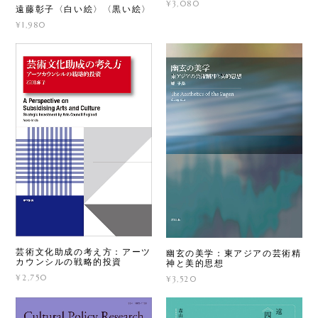
¥3,080
遠藤彰子〈白い絵〉〈黒い絵〉
¥1,980
芸術文化助成の考え方：アーツ
幽玄の美学：東アジアの芸術精
カウンシルの戦略的投資
神と美的思想
¥2,750
¥3,520