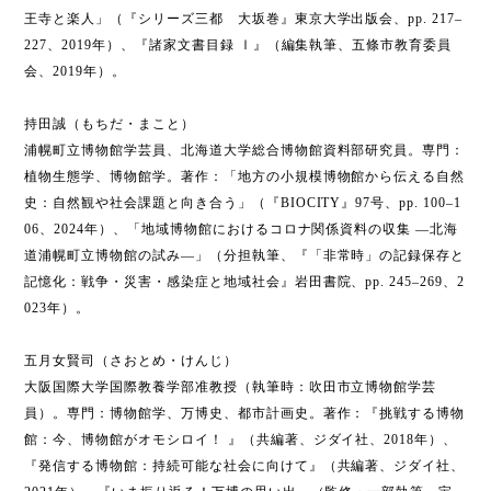
王寺と楽人」（『シリーズ三都 大坂巻』東京大学出版会、pp. 217–
227、2019年）、『諸家文書目録 Ⅰ』（編集執筆、五條市教育委員
会、2019年）。
持田誠（もちだ・まこと）
浦幌町立博物館学芸員、北海道大学総合博物館資料部研究員。専門：
植物生態学、博物館学。著作：「地方の小規模博物館から伝える自然
史：自然観や社会課題と向き合う」（『BIOCITY』97号、pp. 100–1
06、2024年）、「地域博物館におけるコロナ関係資料の収集 ―北海
道浦幌町立博物館の試み―」（分担執筆、『「非常時」の記録保存と
記憶化：戦争・災害・感染症と地域社会』岩田書院、pp. 245–269、2
023年）。
五月女賢司（さおとめ・けんじ）
大阪国際大学国際教養学部准教授（執筆時：吹田市立博物館学芸
員）。専門：博物館学、万博史、都市計画史。著作：『挑戦する博物
館：今、博物館がオモシロイ！ 』（共編著、ジダイ社、2018年）、
『発信する博物館：持続可能な社会に向けて』（共編著、ジダイ社、