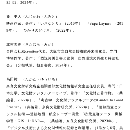
85–92、2024年）。
藤川史人（ふじかわ・ふみと）
映画作家。著作：『いさなとり』（2016年）、『Supa Layme』（201
9年）、『ひかりのどけき』（2022年）。
北村美香（きたむら・みか）
合同会社結creation代表、大阪市立自然史博物館外来研究員。専門：
博物館学。著作：『図説河川災害と復興：自然環境の再生と持続社
会』（分担執筆、朝倉書房、2024年）。
高田祐一（たかた・ゆういち）
奈良文化財研究所企画調整部文化財情報研究室主任研究員。専門：日
本史学、文化財デジタルアーカイブ。著作：『文化財と著作権』（共
編著、2022年）、『考古学・文化財デジタルデータのGuides to Good
Practice』（共編著、奈良文化財研究所、2022年）、『遺跡踏査とデ
ジタル技術 ―遺跡地図・航空レーザー測量・3次元点群データ・機械
学習・GIS・LiDAR―』（共編著、奈良文化財研究所、2023年）、
『デジタル技術による文化財情報の記録と利活用』（1号から6号、共