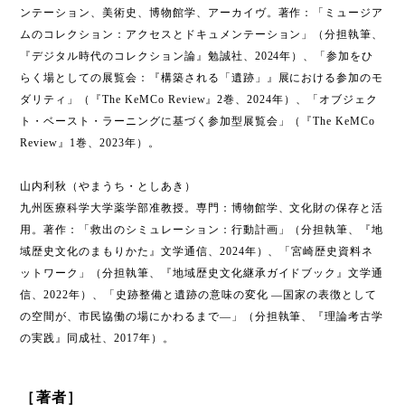
ンテーション、美術史、博物館学、アーカイヴ。著作：「ミュージア
ムのコレクション：アクセスとドキュメンテーション」（分担執筆、
『デジタル時代のコレクション論』勉誠社、2024年）、「参加をひ
らく場としての展覧会：『構築される「遺跡」』展における参加のモ
ダリティ」（『The KeMCo Review』2巻、2024年）、「オブジェク
ト・ベースト・ラーニングに基づく参加型展覧会」（『The KeMCo
Review』1巻、2023年）。
山内利秋（やまうち・としあき）
九州医療科学大学薬学部准教授。専門：博物館学、文化財の保存と活
用。著作：「救出のシミュレーション：行動計画」（分担執筆、『地
域歴史文化のまもりかた』文学通信、2024年）、「宮崎歴史資料ネ
ットワーク」（分担執筆、『地域歴史文化継承ガイドブック』文学通
信、2022年）、「史跡整備と遺跡の意味の変化 ―国家の表徴として
の空間が、市民協働の場にかわるまで―」（分担執筆、『理論考古学
の実践』同成社、2017年）。
［著者］