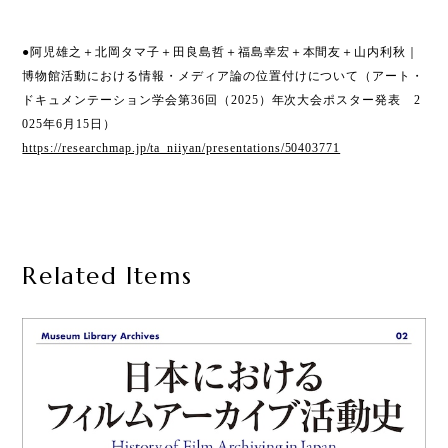
●阿児雄之＋北岡タマ子＋田良島哲＋福島幸宏＋本間友＋山内利秋｜
博物館活動における情報・メディア論の位置付けについて（アート・
ドキュメンテーション学会第36回（2025）年次大会ポスター発表 2
025年6月15日）
https://researchmap.jp/ta_niiyan/presentations/50403771
Related Items