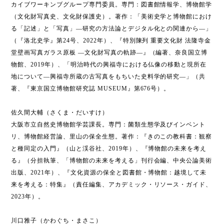
カイブワーキンブグループ専門委員。専門：図書館情報学、博物館学
（文化財写真史、文化財保護史）。著作：「美術史学と博物館におけ
る「記述」と「写真」―研究の方法論とデジタル化との関連から―」
（『洛北史学』第24号、2022年）、『特別陳列 重要文化財 法隆寺金
堂壁画写真ガラス原板 ―文化財写真の軌跡―』（編著、奈良国立博
物館、2019年）、「明治時代の興福寺における仏像の移動と現所在
地について―興福寺所蔵の古写真をもちいた史料学的研究―」（共
著、『東京国立博物館研究誌 MUSEUM』第676号）。
佐久間大輔（さくま・だいすけ）
大阪市立自然史博物館学芸課長。専門：菌類生態学及びインベント
リ、博物館経営論、里山の保全生態。著作：『きのこの教科書：観察
と種同定の入門』（山と渓谷社、2019年）、『博物館の未来を考え
る』（分担執筆、「博物館の未来を考える」刊行会編、中央公論美術
出版、2021年）、『文化資源の保全と図書館・博物館：越境して未
来を考える：特集』（責任編集、アカデミック・リソース・ガイド、
2023年）。
川口雅子（かわぐち・まさこ）