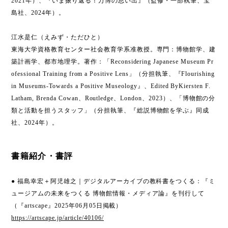
2021年）、『いま振り返る！万博の思い出』（監修・一部執筆、宝
島社、2024年）。
江水是仁（えみず・ただひと）
東海大学資格教育センター社会教育学系准教授。専門：博物館学、建
築計画学、都市地理学。著作：「Reconsidering Japanese Museum Pr
ofessional Training from a Positive Lens」（分担執筆、『Flourishing
in Museums-Towards a Positive Museology』、Edited ByKiersten F.
Latham, Brenda Cowan、Routledge、London、2023）、「博物館の分
類と活動を担うスタッフ」（分担執筆、『総説博物館を学ぶ』同成
社、2024年）。
書籍紹介・書評
● 福島幸宏＋阿児雄之｜デジタルアーカイブの教科書をつくる：『ミ
ュージアムの未来をつくる 博物館情報・メディア論』を刊行して
（『artscape』2025年06月05日掲載）
https://artscape.jp/article/40106/