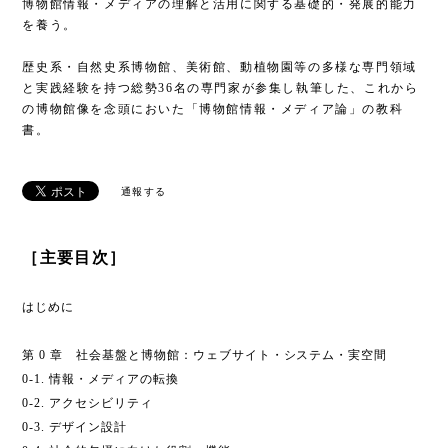
博物館情報・メディアの理解と活用に関する基礎的・発展的能力
を養う。
歴史系・自然史系博物館、美術館、動植物園等の多様な専門領域
と実践経験を持つ総勢36名の専門家が参集し執筆した、これから
の博物館像を念頭においた「博物館情報・メディア論」の教科
書。
通報する
［主要目次］
はじめに
第 0 章 社会基盤と博物館：ウェブサイト・システム・実空間
0-1. 情報・メディアの転換
0-2. アクセシビリティ
0-3. デザイン設計