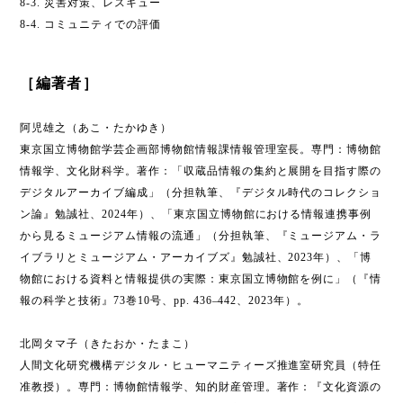
8-3. 災害対策、レスキュー
8-4. コミュニティでの評価
［編著者］
阿児雄之（あこ・たかゆき）
東京国立博物館学芸企画部博物館情報課情報管理室長。専門：博物館
情報学、文化財科学。著作：「収蔵品情報の集約と展開を目指す際の
デジタルアーカイブ編成」（分担執筆、『デジタル時代のコレクショ
ン論』勉誠社、2024年）、「東京国立博物館における情報連携事例
から見るミュージアム情報の流通」（分担執筆、『ミュージアム・ラ
イブラリとミュージアム・アーカイブズ』勉誠社、2023年）、「博
物館における資料と情報提供の実際：東京国立博物館を例に」（『情
報の科学と技術』73巻10号、pp. 436–442、2023年）。
北岡タマ子（きたおか・たまこ）
人間文化研究機構デジタル・ヒューマニティーズ推進室研究員（特任
准教授）。専門：博物館情報学、知的財産管理。著作：『文化資源の