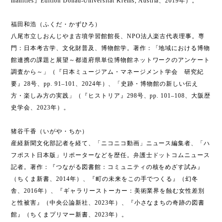
manities』Edition Donau-Universität Krems, Austria、2019年）。
福田和浩（ふくだ・かずひろ）
八尾市立しおんじやま古墳学習館館長、NPO法人楽古代表理事。専
門：日本考古学、文化財普及、博物館学。著作：「地域における博物
館連携の課題と展望～都道府県単位博物館ネットワークのアンケート
調査から～」（『日本ミュージアム・マネージメント学会 研究紀
要』28号、pp. 91–101、2024年）、「史跡・博物館の新しい伝え
方・楽しみ方の実践」（『ヒストリア』298号、pp. 101–108、大阪歴
史学会、2023年）。
猪谷千香（いがや・ちか）
産経新聞文化部記者を経て、「ニコニコ動画」ニュース編集者、「ハ
フポスト日本版」リポーターなどを歴任。弁護士ドットコムニュース
記者。著作：『つながる図書館：コミュニティの核をめざす試み』
（ちくま新書、2014年）、『町の未来をこの手でつくる』（幻冬
舎、2016年）、『ギャラリーストーカー：美術業界を蝕む女性差別
と性被害』（中央公論新社、2023年）、『小さなまちの奇跡の図書
館』（ちくまプリマー新書、2023年）。