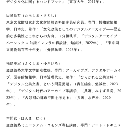
デジタル化に関するハンドブック』（東京大学、2011年）。
田良島哲（たらしま・さとし）
東京文化財研究所文化財情報資料部客員研究員。専門：博物館情報
学、日本史。著作：「文化政策としてのデジタルアーカイブ――歴史
的な多義性とこれからの方向」（分担執筆、『デジタルアーカイブ・
ベーシックス 知識インフラの再設計』勉誠社、2022年）、『東京国
立博物館百五十年史』（分担執筆、2023年）。
福島幸宏（ふくしま・ゆきひろ）
慶應義塾大学文学部准教授。専門：アーカイブズ、デジタルアーカイ
ブ、図書館情報学、日本近現代史。著作：『ひらかれる公共資料：
「デジタル公共文書」という問題提起』（責任編集、勉誠社、2023
年）、『デジタル時代のアーカイブ系譜学』（共著、みすず書房、20
22年）、『占領期の都市空間を考える』（共著、水声社、2020
年）。
本間友（ほんま・ゆう）
慶應義塾ミュージアム・コモンズ専任講師。専門：アート・ドキュメ