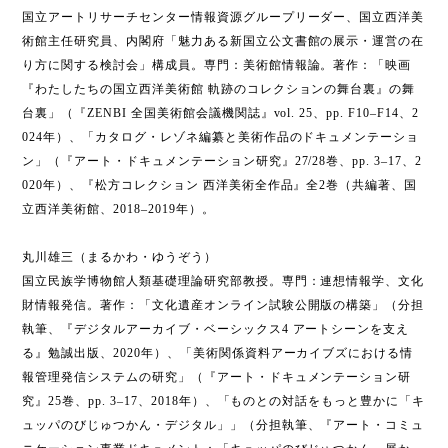
国立アートリサーチセンター情報資源グループリーダー、国立西洋美
術館主任研究員、内閣府「魅力ある新国立公文書館の展示・運営の在
り方に関する検討会」構成員。専門：美術館情報論。著作：「映画
『わたしたちの国立西洋美術館 軌跡のコレクションの舞台裏』の舞
台裏」（『ZENBI 全国美術館会議機関誌』vol. 25、pp. F10–F14、2
024年）、「カタログ・レゾネ編纂と美術作品のドキュメンテーショ
ン」（『アート・ドキュメンテーション研究』27/28巻、pp. 3–17、2
020年）、『松方コレクション 西洋美術全作品』全2巻（共編著、国
立西洋美術館、2018–2019年）。
丸川雄三（まるかわ・ゆうぞう）
国立民族学博物館人類基礎理論研究部教授。専門：連想情報学、文化
財情報発信。著作：「文化遺産オンライン試験公開版の構築」（分担
執筆、『デジタルアーカイブ・ベーシックス4 アートシーンを支え
る』勉誠出版、2020年）、「美術関係資料アーカイブズにおける情
報管理発信システムの研究」（『アート・ドキュメンテーション研
究』25巻、pp. 3–17、2018年）、「ものとの対話をもっと豊かに「キ
ュッパのびじゅつかん・デジタル」」（分担執筆、『アート・コミュ