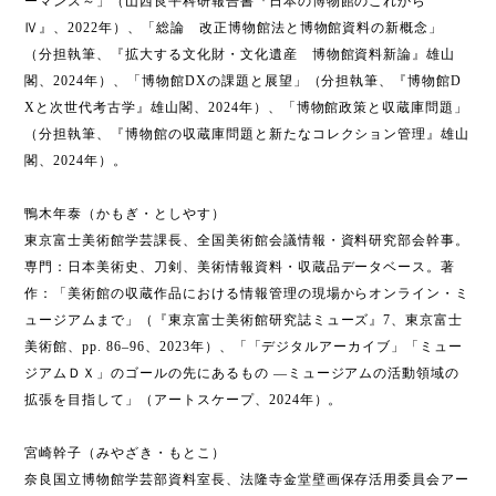
ーマンス～」（山西良平科研報告書『日本の博物館のこれから
Ⅳ』、2022年）、「総論 改正博物館法と博物館資料の新概念」
（分担執筆、『拡大する文化財・文化遺産 博物館資料新論』雄山
閣、2024年）、「博物館DXの課題と展望」（分担執筆、『博物館D
Xと次世代考古学』雄山閣、2024年）、「博物館政策と収蔵庫問題」
（分担執筆、『博物館の収蔵庫問題と新たなコレクション管理』雄山
閣、2024年）。
鴨木年泰（かもぎ・としやす）
東京富士美術館学芸課長、全国美術館会議情報・資料研究部会幹事。
専門：日本美術史、刀剣、美術情報資料・収蔵品データベース。著
作：「美術館の収蔵作品における情報管理の現場からオンライン・ミ
ュージアムまで」（『東京富士美術館研究誌ミューズ』7、東京富士
美術館、pp. 86–96、2023年）、「「デジタルアーカイブ」「ミュー
ジアムＤＸ」のゴールの先にあるもの ―ミュージアムの活動領域の
拡張を目指して」（アートスケープ、2024年）。
宮崎幹子（みやざき・もとこ）
奈良国立博物館学芸部資料室長、法隆寺金堂壁画保存活用委員会アー