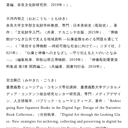
著編、奈良文化財研究所、2019年～）。
大河内智之（おおこうち・ともゆき）
奈良大学文学部文化財学科教授。専門：日本美術史（彫刻史）。著
作：『文化財学入門』（共著、ナカニシヤ出版、2023年）、「博物
館がつなぎ公共で支える地域資料 ―仏像盗難をめぐる問題を通じて
―」（『発信する博物館 ―持続可能な社会に向けて―』ジダイ社、2
021年）、『仏像と神像へのまなざし ―守り伝える人々のいとなみ
―』（編集執筆、和歌山県立博物館、2019年）、『神像彫刻重要資
料集成 第3巻 関西編二』（共編著、国書刊行会、2016年）。
宮北剛己（みやきた・ごうき）
慶應義塾ミュージアム・コモンズ専任講師、慶應義塾大学デジタルメ
ディア・コンテンツ統合研究センター研究員。専門：メディアデザイ
ン、人文情報学、パブリック・ヒューマニティーズ。著作：「Redesi
gning Rare Japanese Books in the Digital Age: Design of the Narrative
Book Collection」（分担執筆、『Digital Art through the Looking Gla
ss: New strategies for archiving, collecting and preserving in digital hu