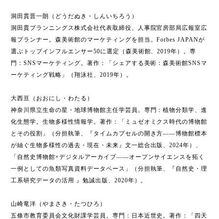
洞田貫晋一朗（どうだぬき・しんいちろう）
洞田貫プランニングス株式会社代表取締役、人事院官房部局広報室広
報プランナー。森美術館のマーケティングを担当。Forbes JAPANが
選ぶトップインフルエンサー50に選定（森美術館、2019年）。専
門：SNSマーケティング。著作：「シェアする美術：森美術館SNSマ
ーケティング戦略」（翔泳社、2019年）。
大西亘（おおにし・わたる）
神奈川県立生命の星・地球博物館主任学芸員。専門：植物分類学、進
化生態学。生物多様性情報学。著作：「ミュゼオミクス時代の博物館
とその役割」（分担執筆、『タイムカプセルの開き方――博物館標本
が紬ぐ生物多様性の過去・現在・未来』文一総合出版、2024年）、
「自然史博物館×デジタルアーカイブ――オープンサイエンスを拓く
一例としての魚類写真資料データベース」（分担執筆、『自然史・理
工系研究データの活用 』勉誠出版、2020年）。
山崎竜洋（やまさき・たつひろ）
五條市教育委員会文化財課学芸員。専門：日本近世史。著作：「四天