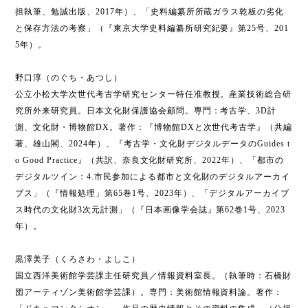
担執筆、勉誠出版、2017年）、「史料編纂所所蔵ガラス乾板の劣化
と保存方法の考察」（『東京大学史料編纂所研究紀要』第25号、201
5年）。
野口淳（のぐち・あつし）
公立小松大学次世代考古学研究センター特任准教授。産業技術総合研
究所外来研究員。日本文化財保護協会顧問。専門：考古学、3D計
測、文化財・博物館DX。著作：『博物館DXと次世代考古学』（共編
著、雄山閣、2024年）、『考古学・文化財デジタルデータのGuides t
o Good Practice』（共訳、奈良文化財研究所、2022年）、「都市の
デジタルツイン：4.市民参加による都市と文化財のデジタルアーカイ
ブス」（『情報処理」第65巻1号、2023年）、「デジタルアーカイブ
ス時代の文化財3次元計測」（『日本画像学会誌』第62巻1号、2023
年）。
黒澤美子（くろさわ・よしこ）
国立西洋美術館学芸課主任研究員／情報資料室長。（執筆時：石橋財
団アーティゾン美術館学芸課）。専門：美術館情報資料論。著作：