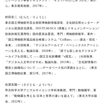
ニケーション事業ドキュメント：「キュッパのびじゅつかん」展か
ら』東京都美術館、2017年）。
村田良二（むらた・りょうじ）
東京国立博物館学芸企画部博物館情報課長、文化財活用センター・デ
ジタル資源担当課長。ISO/TC46/SC4（情報とドキュメンテーション/
技術的相互運用性）国内委員会委員。専門：博物館情報学。著作：
「国立博物館所蔵品統合検索システム『ColBase』――過去・現在・
未来」（分担執筆、『デジタルアーカイブ・ベーシックス4 アートシ
ーンを支える』勉誠出版、2020年）、「誰でも楽しめるデジタルア
ーカイブを目指して ――国立文化財機構『e国宝』」（分担執筆、
『デジタル人文学のすすめ』勉誠出版、2013年）、「文化財情報の
構造と組織化について ――データベース化の実践をもとに」（東京
国立博物館紀要、第52号、2017年）。
佐渡友陽一（さどとも・よういち）
帝京科学大学アニマルサイエンス学科准教授。専門：動物園学。著
作：『動物園を考える:日本と世界の違いを超えて』（東京大学出版
会、2022年）。