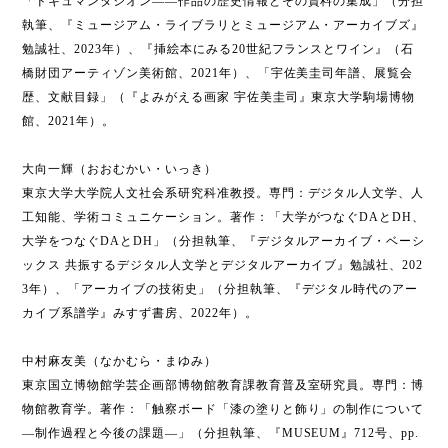
「ドキュマンタシオン――作品の歴史情報とその資料の集成」（分担
執筆、『ミュージアム・ライブラリとミュージアム・アーカイブズ』
勉誠社、2023年）、『挿絵本にみる20世紀フランスとワイン』（石
橋財団アーティゾン美術館、2021年）、「宇佐美圭司年譜、展覧会
歴、文献目録」（『よみがえる画家 宇佐美圭司』東京大学駒場博物
館、2021年）。
大向一輝（おおむかい・いっき）
東京大学大学院人文社会系研究科准教授。専門：デジタル人文学、人
工知能、学術コミュニケーション。著作：「大学がつなぐDAとDH、
大学をつなぐDAとDH」（分担執筆、『デジタルアーカイブ・ベーシ
ックス 共振するデジタル人文学とデジタルアーカイブ』勉誠社、202
3年）、「アーカイブの技術史」（分担執筆、『デジタル時代のアー
カイブ系譜学』みすず書房、2022年）。
中村麻友美（なかむら・まゆみ）
東京国立博物館学芸企画部博物館教育課教育普及室研究員。専門：博
物館教育学。著作：「触察ボード「漆の塗りと飾り」の制作について
―制作過程と今後の課題―」（分担執筆、『MUSEUM』712号、pp.