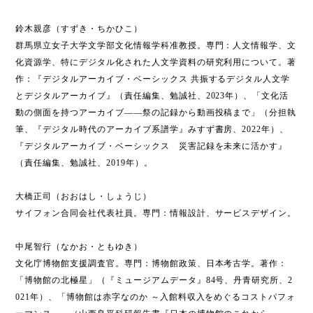
鈴木親彦（すずき・ちかひこ）
群馬県立女子大学文学部文化情報学科准教授。専門：人文情報学、文
化資源学、特にデジタル化された人文学資料の研究利用について。著
作：『デジタルアーカイブ・ベーシックス 共振するデジタル人文学
とデジタルアーカイブ』（責任編集、勉誠社、2023年）、「文化活
動の側面を持つアーカイブ――祭の記録から動画投稿まで」（分担執
筆、『デジタル時代のアーカイブ系譜学』みすず書房、2022年）、
『デジタルアーカイブ・ベーシックス 災害記録を未来に活かす』
（責任編集、勉誠社、2019年）。
大橋正司（おおはし・しょうじ）
サイフォン合同会社代表社員。専門：情報設計、サービスデザイン。
中尾智行（なかお・ともゆき）
文化庁博物館支援調査官。専門：博物館政策、日本考古学。著作：
「博物館の北極星」（『ミュージアムデータ』84号、丹青研究所、2
021年）、「博物館は赤字なのか ～入館料収入をめぐるコストパフォ