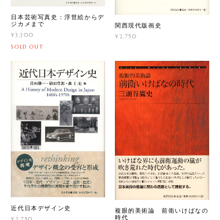
日本芸術写真史：浮世絵からデ
ジカメまで
関西現代版画史
¥3,300
¥2,750
SOLD OUT
近代日本デザイン史
複眼的美術論 前衛いけばなの
時代
¥2,750