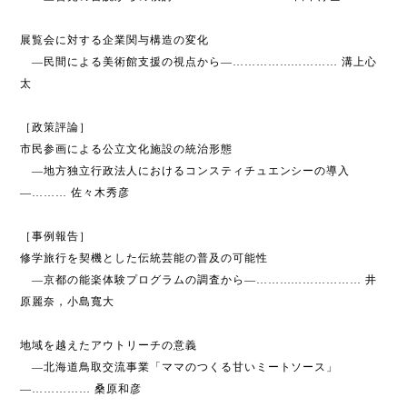
展覧会に対する企業関与構造の変化
―民間による美術館支援の視点から―……………………… 溝上心
太
［政策評論］
市民参画による公立文化施設の統治形態
―地方独立行政法人におけるコンスティチュエンシーの導入
―……… 佐々木秀彦
［事例報告］
修学旅行を契機とした伝統芸能の普及の可能性
―京都の能楽体験プログラムの調査から―……………………… 井
原麗奈，小島寬大
地域を越えたアウトリーチの意義
―北海道鳥取交流事業「ママのつくる甘いミートソース」
―…………… 桑原和彦