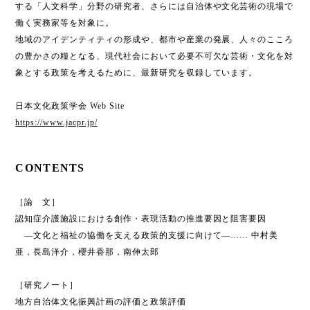
する「人文科学」分野の研究者、さらには自治体や文化芸術の現場で
働く実務家等を対象に。
地域のアイデンティティの形成や、都市や産業の発展、人々のこころ
の豊かさの糧となる、現代社会において必要不可欠な芸術・文化を対
象とする政策を考えるために、最新研究を収録しています。
日本文化政策学会 Web Site
https://www.jacpr.jp/
CONTENTS
［論 文］
認知症介護施設における創作・表現活動の推進要因と阻害要因
―文化と福祉の協働を支える政策的支援に向けて―…… 中村美
亜，長島洋介，櫻井香那，南伸太郎
［研究ノート］
地方自治体文化振興計画の評価と政策評価