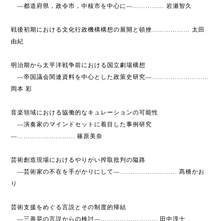
―都道府県，政令市，中核市を中心に―…………… 岩瀬智久
戦後初期における文化行政機構構想の展開と頓挫……………… 太田
由紀
明治期から太平洋戦争前における国立劇場構想
―帝国議会関連資料を中心とした政策史研究―………………………
岡本 彩
音楽領域における協働的なキュレーションの可能性
―演奏家のマインドセットに着目した事例研究
―……………………… 篠原美奈
芸術創造現場におけるやりがい搾取批判の隘路
―芸術家の不在を手がかりにして―……………………… 髙橋かお
り
芸術支援をめぐる言説とその制度的帰結
―三善晃の言説からの検討―……………………… 田中淳士