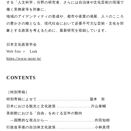
する「人文科学」分野の研究者、さらには自治体や文化芸術の現場で
働く実務家等を対象に。
地域のアイデンティティの形成や、都市や産業の発展、人々のこころ
の豊かさの糧となる、現代社会において必要不可欠な芸術・文化を対
象とする政策を考えるために、最新研究を収録しています。
日本文化政策学会
Web Site ＞ Link
https://www.jacpr.jp/
CONTENTS
［特別寄稿］
特別寄稿によせて……………………………………阪本 崇
日本における観光と文化政策 ………………………片山泰輔
美術館における「自由」をめぐる近年の動向
―国際的な視点から― ………………………………作田知樹
行政改革後の自治体文化政策 …………………………小林真理