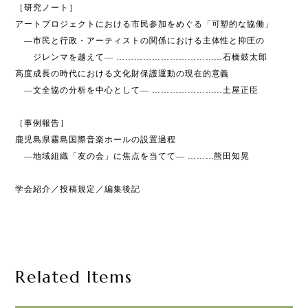
［研究ノート］
アートプロジェクトにおける市民参加をめぐる「可塑的な協働」
―市民と行政・アーティストの関係における主体性と抑圧の
ジレンマを越えて― ………………………………石橋鼓太郎
高度成長の時代における文化財保護運動の現在的意義
―文全協の分析を中心として― ……………………土屋正臣
［事例報告］
鹿児島県霧島国際音楽ホールの設置過程
―地域組織「友の会」に焦点を当てて― ………熊田知晃
学会紹介／投稿規定／編集後記
Related Items